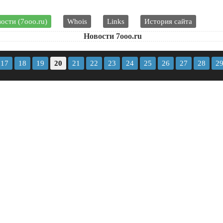
ости (7ooo.ru)
Whois
Links
История сайта
Новости 7ooo.ru
17
18
19
20
21
22
23
24
25
26
27
28
2