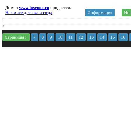
Домен
www.losenoc.ru
продается.
Нажмите для связи сюда
.
Информация
Нов
"
Страницы :
7
8
9
10
11
12
13
14
15
16