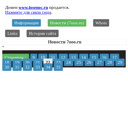
Домен
www.losenoc.ru
продается.
Нажмите для связи сюда
.
Информация
Новости (7ooo.ru)
Whois
Links
История сайта
Новости 7ooo.ru
"
Страницы :
9
10
11
12
13
14
15
16
17
18
19
20
21
22
23
24
25
26
27
28
29
30
31
32
33
34
35