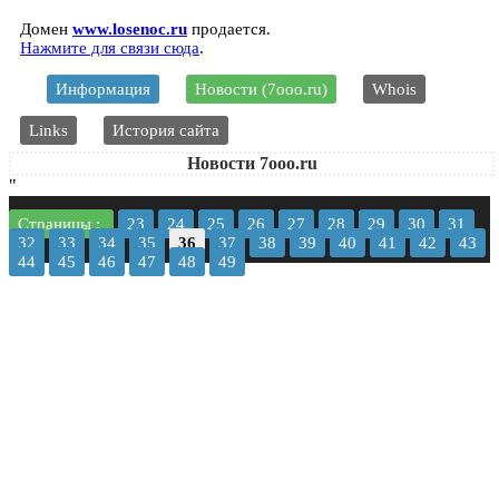
Домен
www.losenoc.ru
продается.
Нажмите для связи сюда
.
Информация
Новости (7ooo.ru)
Whois
Links
История сайта
Новости 7ooo.ru
"
Страницы :
23
24
25
26
27
28
29
30
31
32
33
34
35
36
37
38
39
40
41
42
43
44
45
46
47
48
49